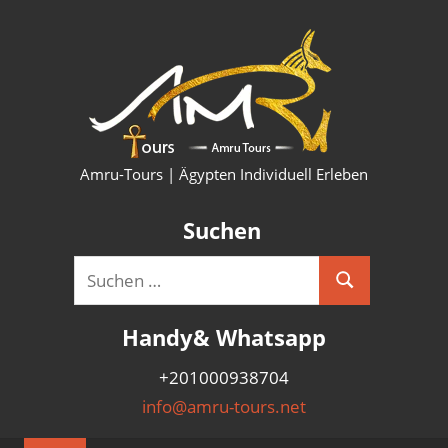
Zum
HURG
Inhalt
springen
KAIRO
LUXO
SHAR
Amru-Tours | Ägypten Individuell Erleben
PYRA
Suchen
AUSF
Suchen
Suchen
&
nach:
Handy& Whatsapp
NILK
+201000938704
info@amru-tours.net