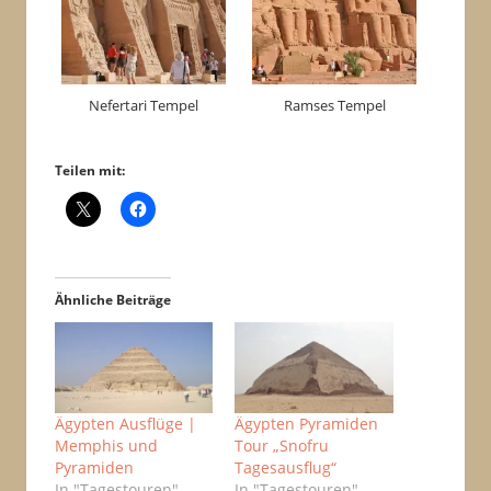
Nefertari Tempel
Ramses Tempel
Teilen mit:
Ähnliche Beiträge
Ägypten Ausflüge |
Ägypten Pyramiden
Memphis und
Tour „Snofru
Pyramiden
Tagesausflug“
In "Tagestouren"
In "Tagestouren"