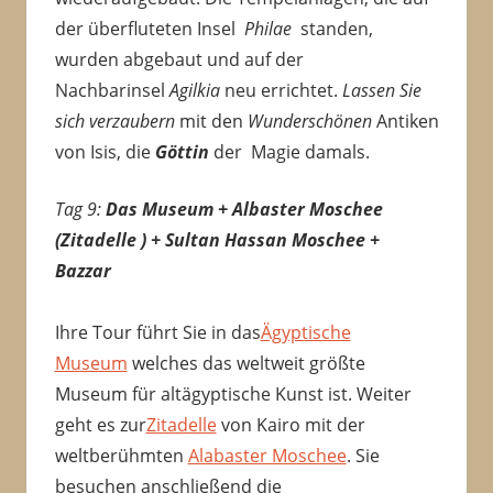
der überfluteten Insel
Philae
standen,
wurden abgebaut und auf der
Nachbarinsel
Agilkia
neu errichtet.
Lassen Sie
sich verzaubern
mit den
Wunderschönen
Antiken
von Isis, die
Göttin
der Magie damals.
Tag 9:
Das Museum + Albaster Moschee
(Zitadelle ) + Sultan Hassan Moschee +
Bazzar
Ihre Tour führt Sie in das
Ägyptische
Museum
welches das weltweit größte
Museum für altägyptische Kunst ist. Weiter
geht es zur
Zitadelle
von Kairo mit der
weltberühmten
Alabaster Moschee
. Sie
besuchen anschließend die