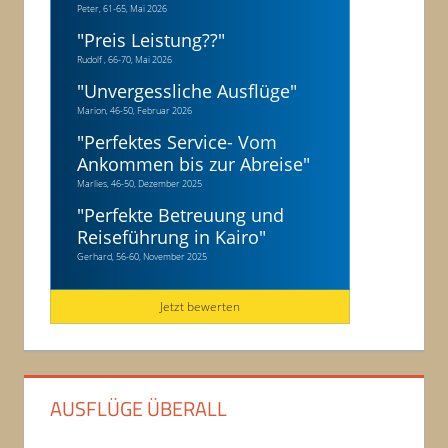
Peter, 61-65, Mai 2026
"
Preis Leistung??
"
Rudolf , 66-70, Mai 2026
"
Unvergessliche Ausflüge
"
Marion, 46-50, Februar 2026
"
Perfektes Service- Vom
Ankommen bis zur Abreise
"
Marlies, 46-50, Dezember 2025
"
Perfekte Betreuung und
Reiseführung in Kairo
"
Gerhard, 56-60, November 2025
Jetzt bewerten
AUSFLÜGE ÜBERALL