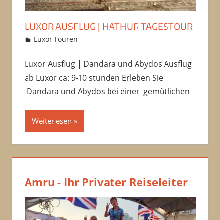
LUXOR AUSFLUG | HATHUR TAGESTOUR
12/10/2016
Amru
Luxor Touren
Kommentar hinterlassen
Luxor Ausflug | Dandara und Abydos Ausflug
ab Luxor ca: 9-10 stunden Erleben Sie
Dandara und Abydos bei einer gemütlichen
Weiterlesen
Amru - Ihr Privater Reiseleiter