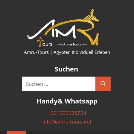
Zum
HURG
Inhalt
springen
KAIRO
LUXO
SHAR
Amru-Tours | Ägypten Individuell Erleben
PYRA
Suchen
AUSF
Suchen
Suchen
&
nach:
Handy& Whatsapp
NILK
+201000938704
info@amru-tours.net