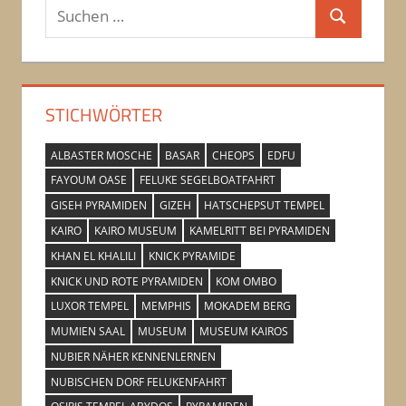
Suchen
Suchen
nach:
STICHWÖRTER
ALBASTER MOSCHE
BASAR
CHEOPS
EDFU
FAYOUM OASE
FELUKE SEGELBOATFAHRT
GISEH PYRAMIDEN
GIZEH
HATSCHEPSUT TEMPEL
KAIRO
KAIRO MUSEUM
KAMELRITT BEI PYRAMIDEN
KHAN EL KHALILI
KNICK PYRAMIDE
KNICK UND ROTE PYRAMIDEN
KOM OMBO
LUXOR TEMPEL
MEMPHIS
MOKADEM BERG
MUMIEN SAAL
MUSEUM
MUSEUM KAIROS
NUBIER NÄHER KENNENLERNEN
NUBISCHEN DORF FELUKENFAHRT