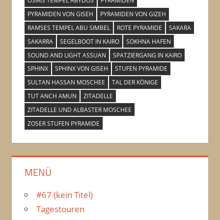
OSIRIS TEMPEL ABYDOS
PYRAMIDEN
PYRAMIDEN VON GISEH
PYRAMIDEN VON GIZEH
RAMSES TEMPEL ABU SIMBEL
ROTE PYRAMIDE
SAKARA
SAKARRA
SEGELBOOT IN KAIRO
SOKHNA HAFEN
SOUND AND LIGHT ASSUAN
SPATZIERGANG IN KAIRO
SPHINX
SPHINX VON GISEH
STUFEN PYRAMIDE
SULTAN HASSAN MOSCHEE
TAL DER KÖNIGE
TUT ANCH AMUN
ZITADELLE
ZITADELLE UND ALBASTER MOSCHEE
ZOSER STUFEN PYRAMIDE
MENÜ
#67 (kein Titel)
Tagestouren