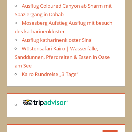
Ausflug Coloured Canyon ab Sharm mit
Spaziergang in Dahab
Mosesberg Aufstieg Ausflug mit besuch
des katharinenkloster
Ausflug katharinenkloster Sinai
Wüstensafari Kairo | Wasserfälle,
Sanddünnen, Pferdreiten & Essen in Oase
am See
Kairo Rundreise „3 Tage“