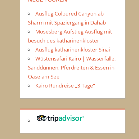
Ausflug Coloured Canyon ab
Sharm mit Spaziergang in Dahab
Mosesberg Aufstieg Ausflug mit
besuch des katharinenkloster
Ausflug katharinenkloster Sinai
Wüstensafari Kairo | Wasserfälle,
Sanddünnen, Pferdreiten & Essen in
Oase am See
Kairo Rundreise „3 Tage“