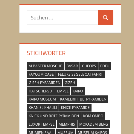
Suchen
Suchen
nach:
STICHWÖRTER
ALBASTER MOSCHE
BASAR
CHEOPS
EDFU
FAYOUM OASE
FELUKE SEGELBOATFAHRT
GISEH PYRAMIDEN
GIZEH
HATSCHEPSUT TEMPEL
KAIRO
KAIRO MUSEUM
KAMELRITT BEI PYRAMIDEN
KHAN EL KHALILI
KNICK PYRAMIDE
KNICK UND ROTE PYRAMIDEN
KOM OMBO
LUXOR TEMPEL
MEMPHIS
MOKADEM BERG
MUMIEN SAAL
MUSEUM
MUSEUM KAIROS