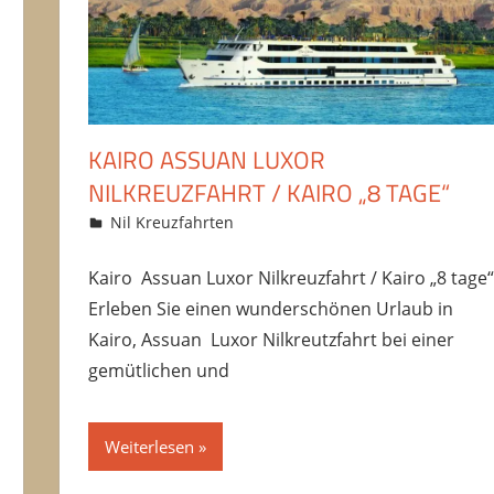
KAIRO ASSUAN LUXOR
NILKREUZFAHRT / KAIRO „8 TAGE“
15/10/2016
Amru
Nil Kreuzfahrten
Kommentar hinterlassen
Kairo Assuan Luxor Nilkreuzfahrt / Kairo „8 tage“
Erleben Sie einen wunderschönen Urlaub in
Kairo, Assuan Luxor Nilkreutzfahrt bei einer
gemütlichen und
Weiterlesen