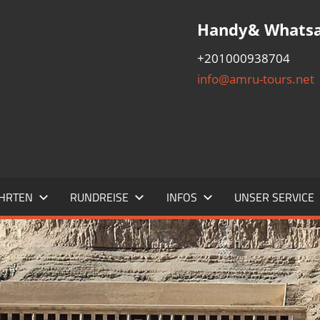
Handy& Whats
ADA,
+201000938704
info@amru-tours.net
,
IDEN
AHRTEN
RUNDREISE
INFOS
UNSER SERVICE
ÜGE
EUTZFAHRTEN