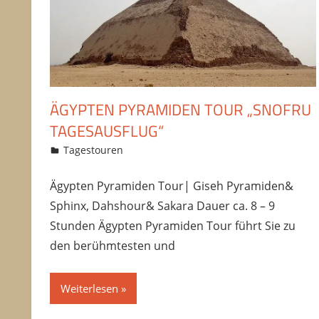
ÄGYPTEN PYRAMIDEN TOUR „SNOFRU
TAGESAUSFLUG“
02/11/2016
Amru
Tagestouren
Kommentar hinterlassen
Ägypten Pyramiden Tour| Giseh Pyramiden&
Sphinx, Dahshour& Sakara Dauer ca. 8 – 9
Stunden Ägypten Pyramiden Tour führt Sie zu
den berühmtesten und
Weiterlesen