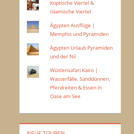
Koptische Viertel &
Islamische Viertel
Ägypten Ausflüge |
Memphis und Pyramiden
Ägypten Urlaub Pyramiden
und der Nil
Wüstensafari Kairo |
Wasserfälle, Sanddünnen,
Pferdreiten & Essen in
Oase am See
NEUE TOUREN