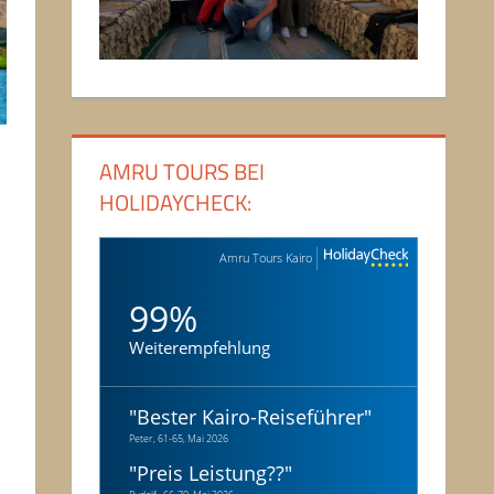
AMRU TOURS BEI
HOLIDAYCHECK:
Amru Tours Kairo
99%
Weiterempfehlung
"
Bester Kairo-Reiseführer
"
Peter, 61-65, Mai 2026
"
Preis Leistung??
"