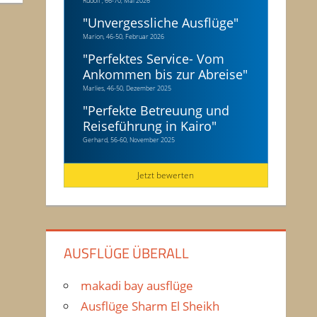
Rudolf , 66-70, Mai 2026
"
Unvergessliche Ausflüge
"
Marion, 46-50, Februar 2026
"
Perfektes Service- Vom
Ankommen bis zur Abreise
"
Marlies, 46-50, Dezember 2025
"
Perfekte Betreuung und
Reiseführung in Kairo
"
Gerhard, 56-60, November 2025
Jetzt bewerten
AUSFLÜGE ÜBERALL
makadi bay ausflüge
Ausflüge Sharm El Sheikh