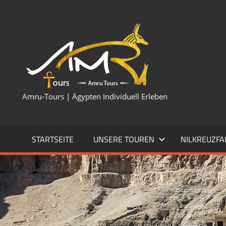
Zum
Inhalt
HURGH
springen
KAIRO,
LUXOR,
Amru-Tours | Ägypten Individuell Erleben
SHARM
PYRAM
STARTSEITE
UNSERE TOUREN
NILKREUZF
AUSFL
&
NILKR