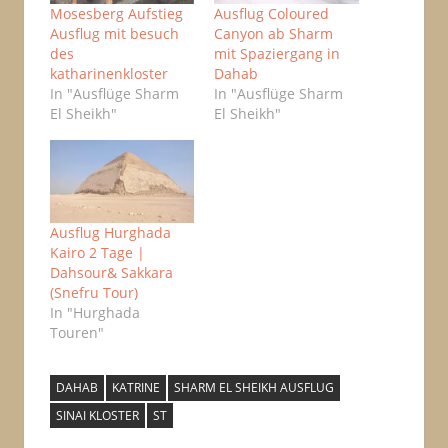
Mosesberg Aufstieg
Ausflug Coloured
Ausflug mit besuch
Canyon ab Sharm
des
mit Spaziergang in
katharinenkloster
Dahab
In "Ausflüge Sharm
In "Ausflüge Sharm
El Sheikh"
El Sheikh"
Ausflug Hurghada
Kairo 2 Tage |
Dahsour& Sakkara
(Snefru Tour)
In "Hurghada
Touren"
DAHAB
KATRINE
SHARM EL SHEIKH AUSFLUG
SINAI KLOSTER
ST