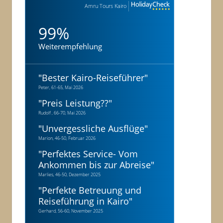
Amru Tours Kairo
99%
Weiterempfehlung
"
Bester Kairo-Reiseführer
"
Peter, 61-65, Mai 2026
"
Preis Leistung??
"
Rudolf , 66-70, Mai 2026
"
Unvergessliche Ausflüge
"
Marion, 46-50, Februar 2026
"
Perfektes Service- Vom
Ankommen bis zur Abreise
"
Marlies, 46-50, Dezember 2025
"
Perfekte Betreuung und
Reiseführung in Kairo
"
Gerhard, 56-60, November 2025