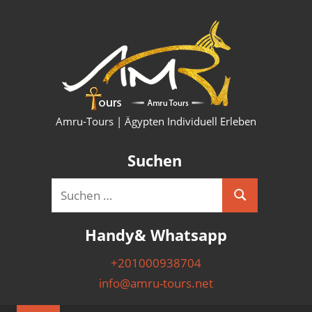
Zum
HURG
Inhalt
springen
KAIRO
LUXO
SHAR
Amru-Tours | Ägypten Individuell Erleben
PYRA
Suchen
AUSF
Suchen
Suchen
&
nach:
Handy& Whatsapp
NILK
+201000938704
info@amru-tours.net