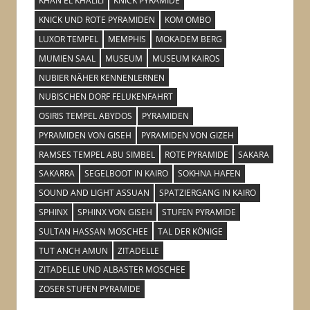
KHAN EL KHALILI
KNICK PYRAMIDE
KNICK UND ROTE PYRAMIDEN
KOM OMBO
LUXOR TEMPEL
MEMPHIS
MOKADEM BERG
MUMIEN SAAL
MUSEUM
MUSEUM KAIROS
NUBIER NÄHER KENNENLERNEN
NUBISCHEN DORF FELUKENFAHRT
OSIRIS TEMPEL ABYDOS
PYRAMIDEN
PYRAMIDEN VON GISEH
PYRAMIDEN VON GIZEH
RAMSES TEMPEL ABU SIMBEL
ROTE PYRAMIDE
SAKARA
SAKARRA
SEGELBOOT IN KAIRO
SOKHNA HAFEN
SOUND AND LIGHT ASSUAN
SPATZIERGANG IN KAIRO
SPHINX
SPHINX VON GISEH
STUFEN PYRAMIDE
SULTAN HASSAN MOSCHEE
TAL DER KÖNIGE
TUT ANCH AMUN
ZITADELLE
ZITADELLE UND ALBASTER MOSCHEE
ZOSER STUFEN PYRAMIDE