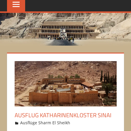
AUSFLUG KATHARINENKLOSTER SINAI
13/09/2019
amrfawzy
Ausflüge Sharm El Sheikh
Kommentar
hinterlassen