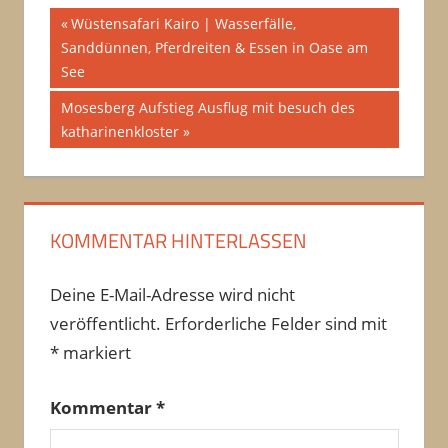
Beitragsnavigation
Vorheriger
Wüstensafari Kairo | Wasserfälle,
Beitrag:
Sanddünnen, Pferdreiten & Essen in Oase am
See
Nächster
Mosesberg Aufstieg Ausflug mit besuch des
Beitrag:
katharinenkloster
KOMMENTAR HINTERLASSEN
Deine E-Mail-Adresse wird nicht
veröffentlicht.
Erforderliche Felder sind mit
*
markiert
Kommentar
*