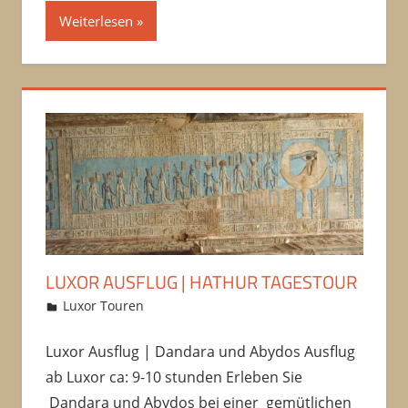
Weiterlesen
LUXOR AUSFLUG | HATHUR TAGESTOUR
12/10/2016
Amru
Luxor Touren
Kommentar hinterlassen
Luxor Ausflug | Dandara und Abydos Ausflug
ab Luxor ca: 9-10 stunden Erleben Sie
Dandara und Abydos bei einer gemütlichen