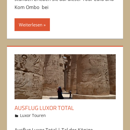
Kom Ombo bei
Weiterlesen
AUSFLUG LUXOR TOTAL
12/10/2016
Amru
Luxor Touren
Kommentar hinterlassen