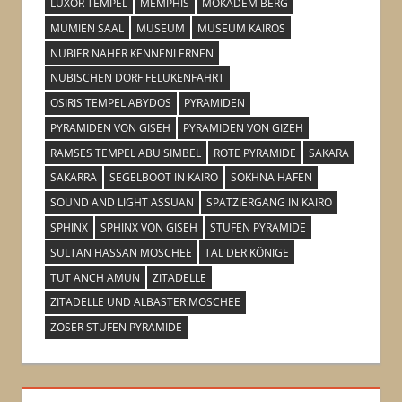
LUXOR TEMPEL
MEMPHIS
MOKADEM BERG
MUMIEN SAAL
MUSEUM
MUSEUM KAIROS
NUBIER NÄHER KENNENLERNEN
NUBISCHEN DORF FELUKENFAHRT
OSIRIS TEMPEL ABYDOS
PYRAMIDEN
PYRAMIDEN VON GISEH
PYRAMIDEN VON GIZEH
RAMSES TEMPEL ABU SIMBEL
ROTE PYRAMIDE
SAKARA
SAKARRA
SEGELBOOT IN KAIRO
SOKHNA HAFEN
SOUND AND LIGHT ASSUAN
SPATZIERGANG IN KAIRO
SPHINX
SPHINX VON GISEH
STUFEN PYRAMIDE
SULTAN HASSAN MOSCHEE
TAL DER KÖNIGE
TUT ANCH AMUN
ZITADELLE
ZITADELLE UND ALBASTER MOSCHEE
ZOSER STUFEN PYRAMIDE