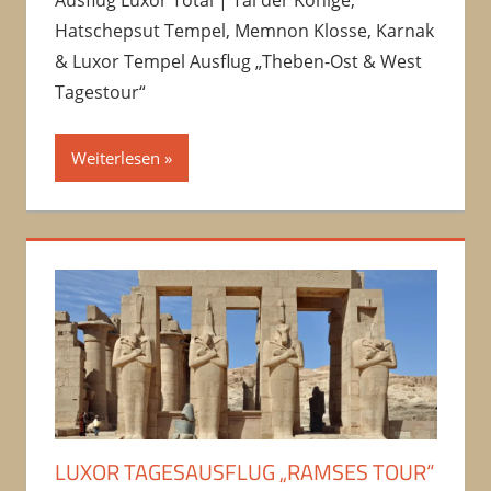
Ausflug Luxor Total | Tal der Könige,
Hatschepsut Tempel, Memnon Klosse, Karnak
& Luxor Tempel Ausflug „Theben-Ost & West
Tagestour“
Weiterlesen
LUXOR TAGESAUSFLUG „RAMSES TOUR“