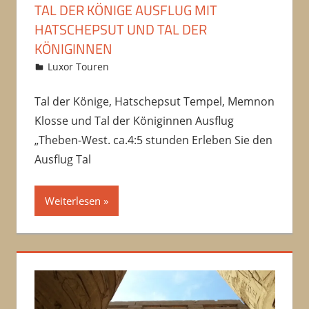
TAL DER KÖNIGE AUSFLUG MIT
HATSCHEPSUT UND TAL DER
KÖNIGINNEN
10/10/2016
Amru
Luxor Touren
2 Kommentare
Tal der Könige, Hatschepsut Tempel, Memnon
Klosse und Tal der Königinnen Ausflug
„Theben-West. ca.4:5 stunden Erleben Sie den
Ausflug Tal
Weiterlesen