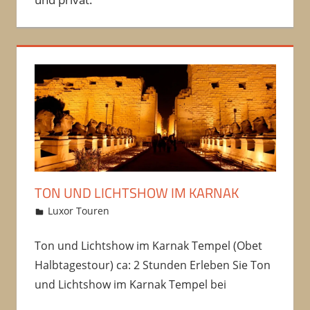
TON UND LICHTSHOW IM KARNAK
12/10/2016
Amru
Luxor Touren
Kommentar hinterlassen
Ton und Lichtshow im Karnak Tempel (Obet
Halbtagestour) ca: 2 Stunden Erleben Sie Ton
und Lichtshow im Karnak Tempel bei