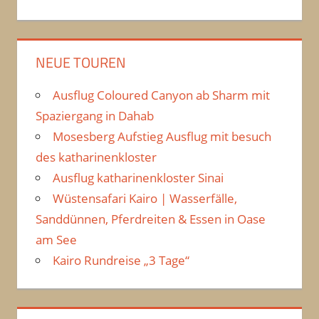
NEUE TOUREN
Ausflug Coloured Canyon ab Sharm mit
Spaziergang in Dahab
Mosesberg Aufstieg Ausflug mit besuch
des katharinenkloster
Ausflug katharinenkloster Sinai
Wüstensafari Kairo | Wasserfälle,
Sanddünnen, Pferdreiten & Essen in Oase
am See
Kairo Rundreise „3 Tage“