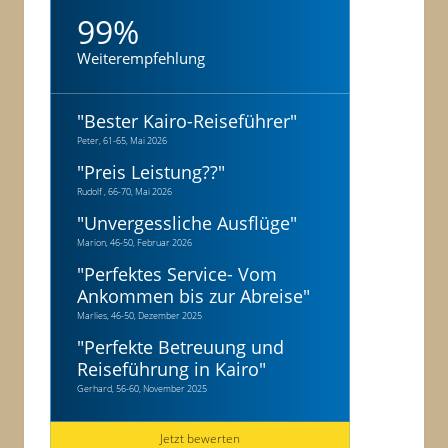
99%
Weiterempfehlung
"
Bester Kairo-Reiseführer
"
Peter, 61-65, Mai 2026
"
Preis Leistung??
"
Rudolf , 66-70, Mai 2026
"
Unvergessliche Ausflüge
"
Marion, 46-50, Februar 2026
"
Perfektes Service- Vom
Ankommen bis zur Abreise
"
Marlies, 46-50, Dezember 2025
"
Perfekte Betreuung und
Reiseführung in Kairo
"
Gerhard, 56-60, November 2025
Jetzt bewerten