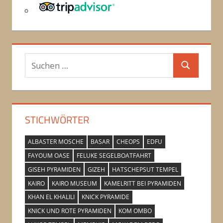
Suchen
Suchen
nach:
STICHWÖRTER
ALBASTER MOSCHE
BASAR
CHEOPS
EDFU
FAYOUM OASE
FELUKE SEGELBOATFAHRT
GISEH PYRAMIDEN
GIZEH
HATSCHEPSUT TEMPEL
KAIRO
KAIRO MUSEUM
KAMELRITT BEI PYRAMIDEN
KHAN EL KHALILI
KNICK PYRAMIDE
KNICK UND ROTE PYRAMIDEN
KOM OMBO