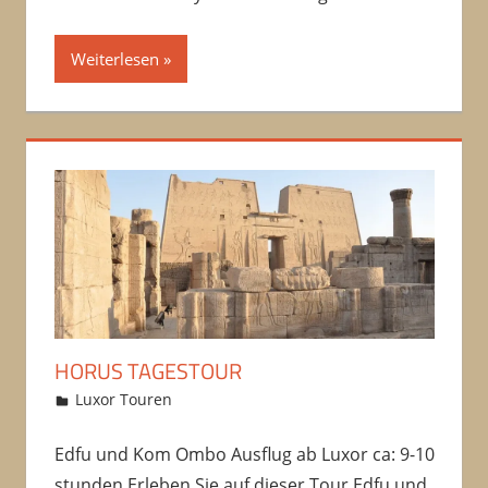
Weiterlesen
HORUS TAGESTOUR
12/10/2016
Amru
Luxor Touren
Kommentar hinterlassen
Edfu und Kom Ombo Ausflug ab Luxor ca: 9-10
stunden Erleben Sie auf dieser Tour Edfu und