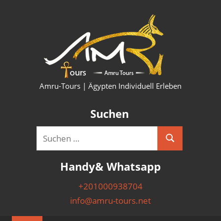
Zum
HURG
Inhalt
springen
KAIRO
LUXO
SHAR
Amru-Tours | Ägypten Individuell Erleben
PYRA
Suchen
AUSF
Suchen
Suchen
&
nach:
Handy& Whatsapp
NILK
+201000938704
info@amru-tours.net