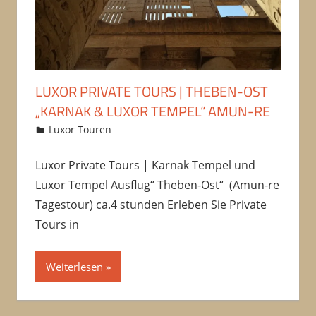
LUXOR PRIVATE TOURS | THEBEN-OST
„KARNAK & LUXOR TEMPEL“ AMUN-RE
08/10/2016
Amru
Luxor Touren
Kommentar hinterlassen
Luxor Private Tours | Karnak Tempel und
Luxor Tempel Ausflug“ Theben-Ost“ (Amun-re
Tagestour) ca.4 stunden Erleben Sie Private
Tours in
Weiterlesen