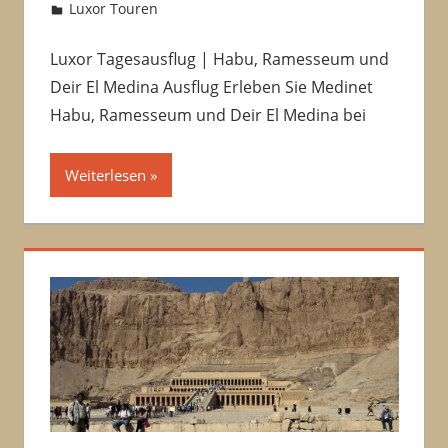
10/10/2016
Amru
Luxor Touren
Kommentar hinterlassen
Luxor Tagesausflug | Habu, Ramesseum und
Deir El Medina Ausflug Erleben Sie Medinet
Habu, Ramesseum und Deir El Medina bei
Weiterlesen