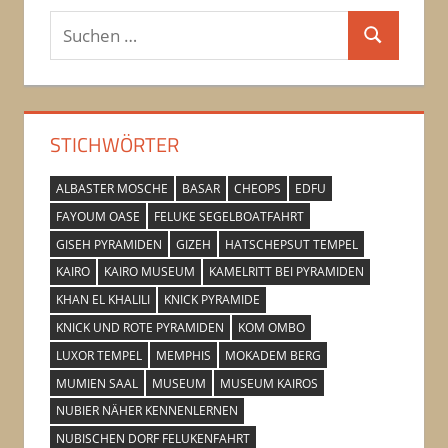
Suchen
Suchen
nach:
STICHWÖRTER
ALBASTER MOSCHE
BASAR
CHEOPS
EDFU
FAYOUM OASE
FELUKE SEGELBOATFAHRT
GISEH PYRAMIDEN
GIZEH
HATSCHEPSUT TEMPEL
KAIRO
KAIRO MUSEUM
KAMELRITT BEI PYRAMIDEN
KHAN EL KHALILI
KNICK PYRAMIDE
KNICK UND ROTE PYRAMIDEN
KOM OMBO
LUXOR TEMPEL
MEMPHIS
MOKADEM BERG
MUMIEN SAAL
MUSEUM
MUSEUM KAIROS
NUBIER NÄHER KENNENLERNEN
NUBISCHEN DORF FELUKENFAHRT