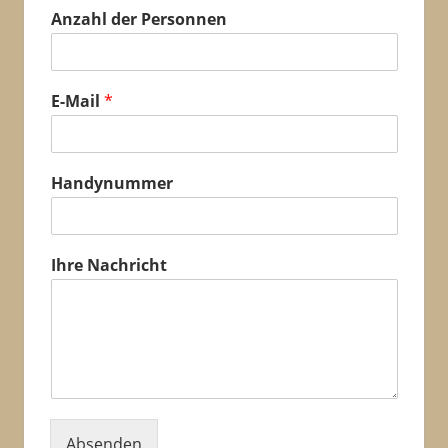
N
Anzahl der Personnen
a
m
e
*
E-Mail
*
H
a
n
d
Handynummer
y
n
u
m
Ihre Nachricht
m
e
r
Absenden