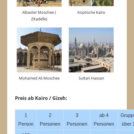
Albaster Moschee (
Koptische Kairo
Zitadelle)
Mohamed Ali Moschee
Sultan Hassan
Preis ab Kairo / Gizeh:
1
2
3
ab 4
Grupp
Person
Personen
Personen
Personen
über 