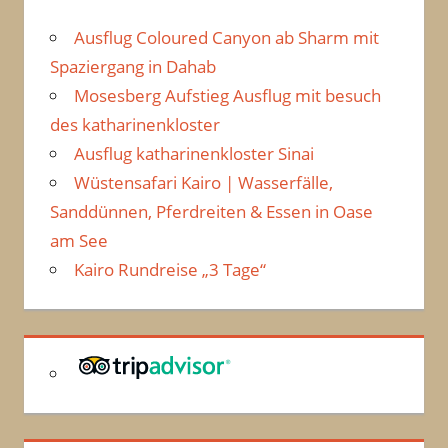
Ausflug Coloured Canyon ab Sharm mit
Spaziergang in Dahab
Mosesberg Aufstieg Ausflug mit besuch
des katharinenkloster
Ausflug katharinenkloster Sinai
Wüstensafari Kairo | Wasserfälle,
Sanddünnen, Pferdreiten & Essen in Oase
am See
Kairo Rundreise „3 Tage“