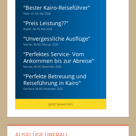
"
Bester Kairo-Reiseführer
"
Peter, 61-65, Mai 2026
"
Preis Leistung??
"
Rudolf , 66-70, Mai 2026
"
Unvergessliche Ausflüge
"
Marion, 46-50, Februar 2026
"
Perfektes Service- Vom
Ankommen bis zur Abreise
"
Marlies, 46-50, Dezember 2025
"
Perfekte Betreuung und
Reiseführung in Kairo
"
Gerhard, 56-60, November 2025
Jetzt bewerten
AUSFLÜGE ÜBERALL