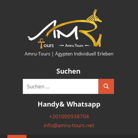
Zum
HURG
Inhalt
springen
KAIRO
LUXO
SHAR
Amru-Tours | Ägypten Individuell Erleben
PYRA
Suchen
AUSF
Suchen
Suchen
&
nach:
Handy& Whatsapp
NILK
+201000938704
info@amru-tours.net