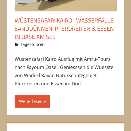
WÜSTENSAFARI KAIRO | WASSERFÄLLE,
SANDDÜNNEN, PFERDREITEN & ESSEN
IN OASE AM SEE
12/06/2018
amrfawzy
Tagestouren
Kommentar hinterlassen
Wüstensafari Kairo Ausflug mit Amru-Tours
nach Fayoum Oase , Geniesssen die Wuesste
von Wadi El Rayan Naturschutzgebiet,
Pferdreiten und Essen im Dorf
Weiterlesen