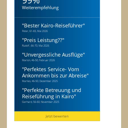
Weiterempfehlung
"
Bester Kairo-Reiseführer
"
Peter, 61-65, Mai 2026
"
Preis Leistung??
"
Rudolf , 66-70, Mai 2026
"
Unvergessliche Ausflüge
"
Marion, 46-50, Februar 2026
"
Perfektes Service- Vom
Ankommen bis zur Abreise
"
Marlies, 46-50, Dezember 2025
"
Perfekte Betreuung und
Reiseführung in Kairo
"
Gerhard, 56-60, November 2025
Jetzt bewerten