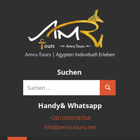
Zum
HURG
Inhalt
springen
KAIRO
LUXO
SHAR
Amru-Tours | Ägypten Individuell Erleben
PYRA
Suchen
AUSF
Suchen
Suchen
&
nach:
Handy& Whatsapp
NILK
+201000938704
info@amru-tours.net