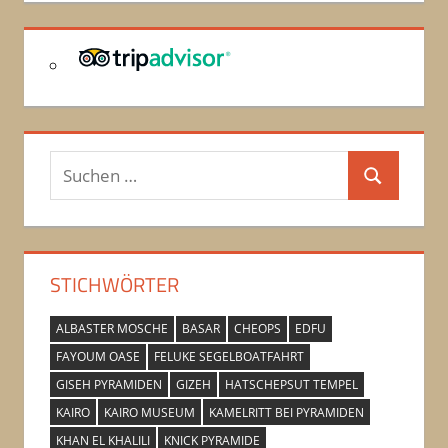
Suchen
Suchen
nach:
STICHWÖRTER
ALBASTER MOSCHE
BASAR
CHEOPS
EDFU
FAYOUM OASE
FELUKE SEGELBOATFAHRT
GISEH PYRAMIDEN
GIZEH
HATSCHEPSUT TEMPEL
KAIRO
KAIRO MUSEUM
KAMELRITT BEI PYRAMIDEN
KHAN EL KHALILI
KNICK PYRAMIDE