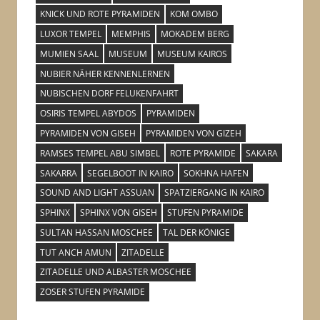
KNICK UND ROTE PYRAMIDEN
KOM OMBO
LUXOR TEMPEL
MEMPHIS
MOKADEM BERG
MUMIEN SAAL
MUSEUM
MUSEUM KAIROS
NUBIER NÄHER KENNENLERNEN
NUBISCHEN DORF FELUKENFAHRT
OSIRIS TEMPEL ABYDOS
PYRAMIDEN
PYRAMIDEN VON GISEH
PYRAMIDEN VON GIZEH
RAMSES TEMPEL ABU SIMBEL
ROTE PYRAMIDE
SAKARA
SAKARRA
SEGELBOOT IN KAIRO
SOKHNA HAFEN
SOUND AND LIGHT ASSUAN
SPATZIERGANG IN KAIRO
SPHINX
SPHINX VON GISEH
STUFEN PYRAMIDE
SULTAN HASSAN MOSCHEE
TAL DER KÖNIGE
TUT ANCH AMUN
ZITADELLE
ZITADELLE UND ALBASTER MOSCHEE
ZOSER STUFEN PYRAMIDE