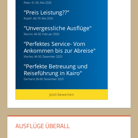
Peter, 61-65, Mai 2026
"
Preis Leistung??
"
Rudolf , 66-70, Mai 2026
"
Unvergessliche Ausflüge
"
Marion, 46-50, Februar 2026
"
Perfektes Service- Vom
Ankommen bis zur Abreise
"
Marlies, 46-50, Dezember 2025
"
Perfekte Betreuung und
Reiseführung in Kairo
"
Gerhard, 56-60, November 2025
Jetzt bewerten
AUSFLÜGE ÜBERALL