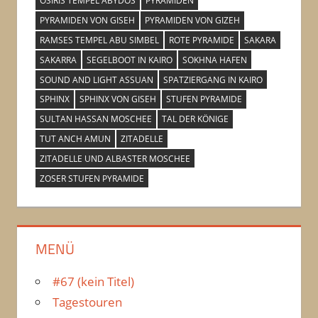
OSIRIS TEMPEL ABYDOS
PYRAMIDEN
PYRAMIDEN VON GISEH
PYRAMIDEN VON GIZEH
RAMSES TEMPEL ABU SIMBEL
ROTE PYRAMIDE
SAKARA
SAKARRA
SEGELBOOT IN KAIRO
SOKHNA HAFEN
SOUND AND LIGHT ASSUAN
SPATZIERGANG IN KAIRO
SPHINX
SPHINX VON GISEH
STUFEN PYRAMIDE
SULTAN HASSAN MOSCHEE
TAL DER KÖNIGE
TUT ANCH AMUN
ZITADELLE
ZITADELLE UND ALBASTER MOSCHEE
ZOSER STUFEN PYRAMIDE
MENÜ
#67 (kein Titel)
Tagestouren