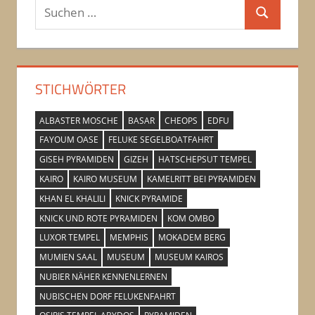
Suchen
Suchen
nach:
STICHWÖRTER
ALBASTER MOSCHE
BASAR
CHEOPS
EDFU
FAYOUM OASE
FELUKE SEGELBOATFAHRT
GISEH PYRAMIDEN
GIZEH
HATSCHEPSUT TEMPEL
KAIRO
KAIRO MUSEUM
KAMELRITT BEI PYRAMIDEN
KHAN EL KHALILI
KNICK PYRAMIDE
KNICK UND ROTE PYRAMIDEN
KOM OMBO
LUXOR TEMPEL
MEMPHIS
MOKADEM BERG
MUMIEN SAAL
MUSEUM
MUSEUM KAIROS
NUBIER NÄHER KENNENLERNEN
NUBISCHEN DORF FELUKENFAHRT