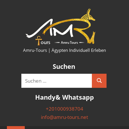
Zum
HURG
Inhalt
springen
KAIRO
LUXO
SHAR
Amru-Tours | Ägypten Individuell Erleben
PYRA
Suchen
AUSF
Suchen
Suchen
&
nach:
Handy& Whatsapp
NILK
+201000938704
info@amru-tours.net