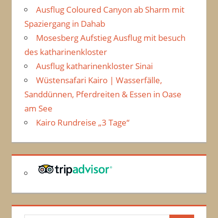
Ausflug Coloured Canyon ab Sharm mit
Spaziergang in Dahab
Mosesberg Aufstieg Ausflug mit besuch
des katharinenkloster
Ausflug katharinenkloster Sinai
Wüstensafari Kairo | Wasserfälle,
Sanddünnen, Pferdreiten & Essen in Oase
am See
Kairo Rundreise „3 Tage“