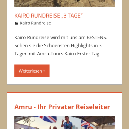
KAIRO RUNDREISE „3 TAGE“
12/01/2018
amrfawzy
Kairo Rundreise
Kommentar hinterlassen
Kairo Rundreise wird mit uns am BESTENS.
Sehen sie die Schoensten Highlights in 3
Tagen mit Amru-Tours Kairo Erster Tag
Weiterlesen
Amru - Ihr Privater Reiseleiter